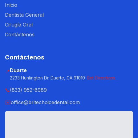
Inicio
Dentista General
Cirugía Oral
Contáctenos
Contáctenos
Duarte
📍
2233 Huntington Dr. Duarte, CA 91010
Get Directions
📞
(833) 952-8989
✉️
office@britechoicedental.com