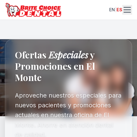
EN
|
ES
Ofertas
Especiales
y
Promociones en El
Monte
Aproveche nuestros especiales para
nuevos pacientes y promociones
actuales en nuestra oficina de El
Monte. Ahorre en atención dental
de calidad.