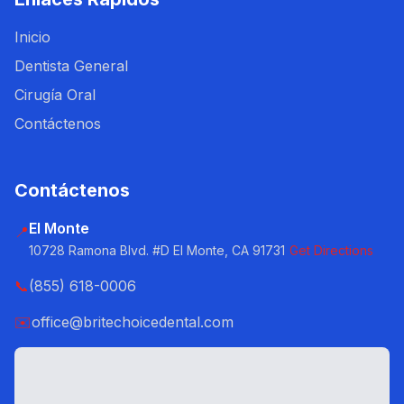
Inicio
Dentista General
Cirugía Oral
Contáctenos
Contáctenos
El Monte
📍
10728 Ramona Blvd. #D El Monte, CA 91731
Get Directions
📞
(855) 618-0006
✉️
office@britechoicedental.com