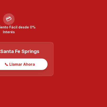
💳
iento Fácil desde 0%
Interés
Santa Fe Springs
📞 Llamar Ahora