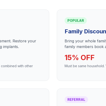
POPULAR
Family Discoun
cement. Restore your
Bring your whole fami
g implants.
family members book a
15% OFF
e combined with other
Must be same household. Va
REFERRAL