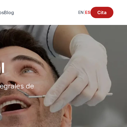
os
Blog
Cita
EN
|
ES
l
tegrales de