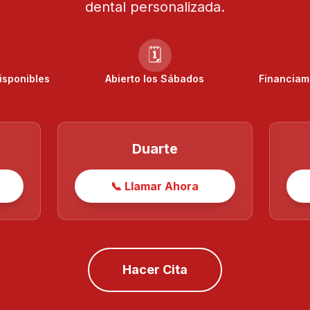
dental personalizada.
🗓️
isponibles
Abierto los Sábados
Financiam
Duarte
📞 Llamar Ahora
Hacer Cita