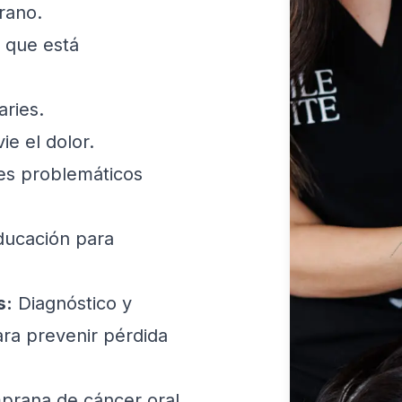
rano.
 que está
ries.
ie el dolor.
es problemáticos
ducación para
s:
Diagnóstico y
ra prevenir pérdida
prana de cáncer oral