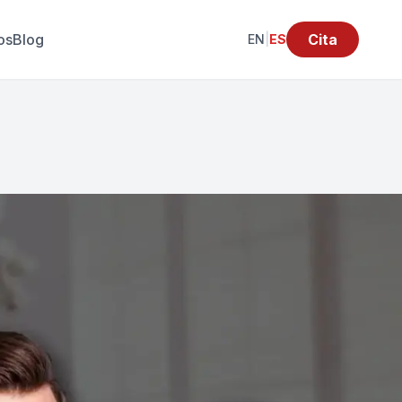
os
Blog
Cita
EN
|
ES