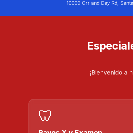
10009 Orr and Day Rd, Sant
Especial
¡Bienvenido a n
🦷
Rayos X y Examen