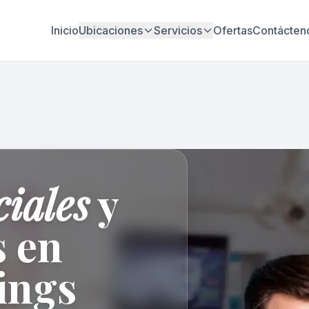
Inicio
Ubicaciones
Servicios
Ofertas
Contácten
iales
y
 en
ings