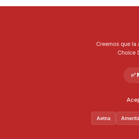
Creemos que la a
Choice 
✅ 
Acep
Aetna
Amerit